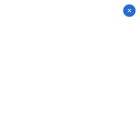
✕
彩
资讯中心
联系我们
登录平台