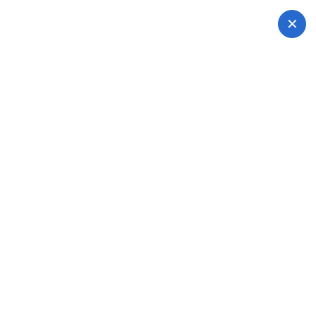
✕
彩
资讯中心
联系我们
登录平台