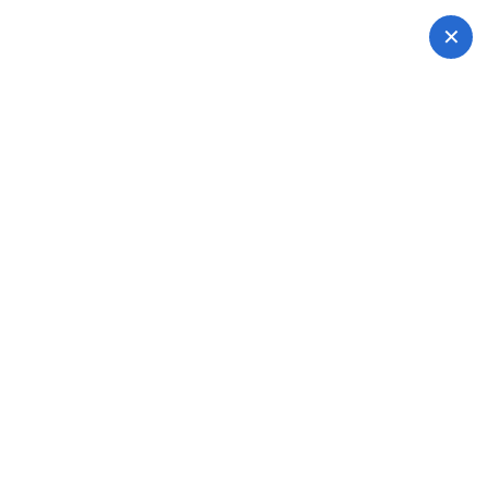
登录平台
✕
标签云列表
按标签聚合浏览相关文章
美高梅博彩 - 头部网剧剧本口碑差异及观众评价