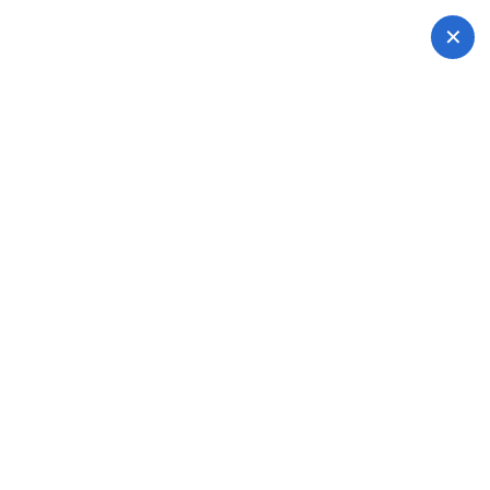
登录平台
✕
标签云列表
按标签聚合浏览相关文章
华为智能手表电池续航能力对比分析