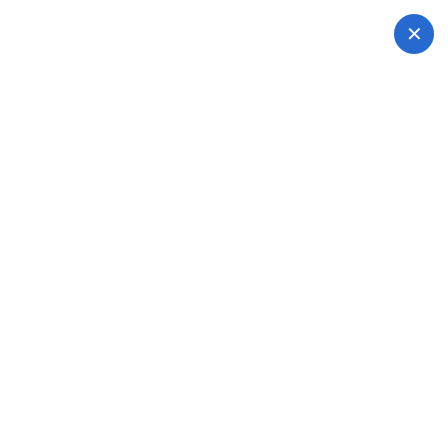
✕
彩
资讯中心
联系我们
登录平台