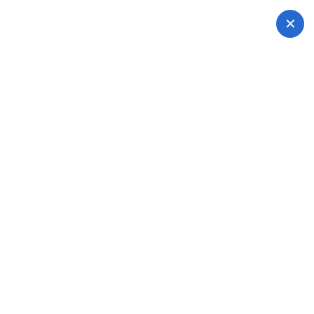
✕
彩
资讯中心
联系我们
登录平台