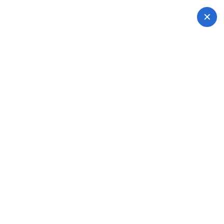
登录平台
✕
标签云列表
按标签聚合浏览相关文章
美高梅博彩 - 互联网巨头营收对比，季度增长差异，市