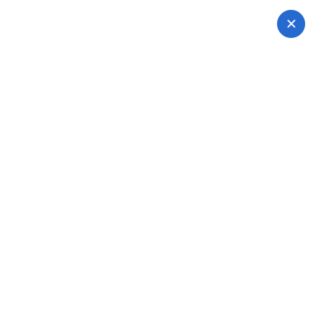
登录平台
✕
标签云列表
按标签聚合浏览相关文章
美高梅博彩 - 网文连载榜前列作品，读者追更热情差