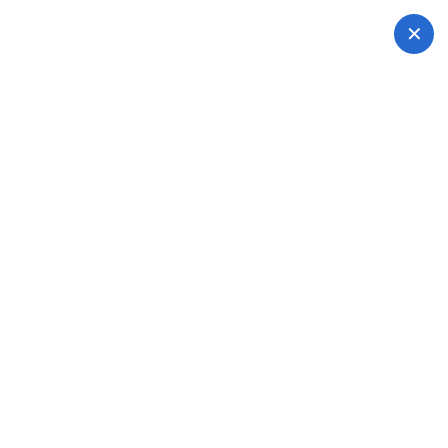
登录平台
✕
标签云列表
按标签聚合浏览相关文章
争议判罚最新进展分析