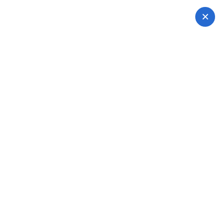
登录平台
✕
标签云列表
按标签聚合浏览相关文章
互联网巨头营收增速差异，市场占有率对比